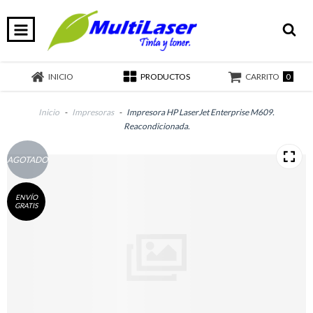
0
INICIO
PRODUCTOS
CARRITO
Inicio
-
Impresoras
-
Impresora HP LaserJet Enterprise M609.
Reacondicionada.
AGOTADO
ENVÍO
GRATIS