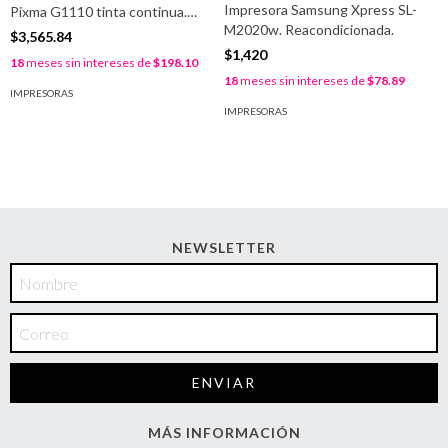
Impresora Samsung Xpress SL-
I
Pixma G1110 tinta continua.
M2020w. Reacondicionada.
M
Incluye Asistencia Técnica
$3,565.84
Gratuita.
$1,420
$
18
meses sin intereses de
$198.10
18
meses sin intereses de
$78.89
1
IMPRESORAS
IMPRESORAS
I
NEWSLETTER
MÁS INFORMACIÓN