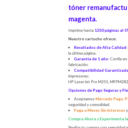
tóner remanufactu
magenta.
Imprime hasta
1250 páginas al 
Nuestro cartucho ofrece:
Resultados de Alta Calidad
la última página.
Garantía de 1 año
: Confía en
fabricación.
Compatibilidad Garantizad
impresoras:
HP LaserJet Pro M255, MFPM28
Opciones de Pago Seguras y Fle
Aceptamos
Mercado Pago
,
P
seguridad y comodidad.
Paga a Meses Sin Intereses
y
Compra Ahora y Experimenta la 
Realiza tu compra con seguridad e