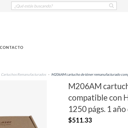
CONTACTO
Cartuchos Remanufacturados
-
M206AM cartucho de tóner remanufacturado compat
M206AM cartuch
compatible con 
1250 págs. 1 año 
$511.33