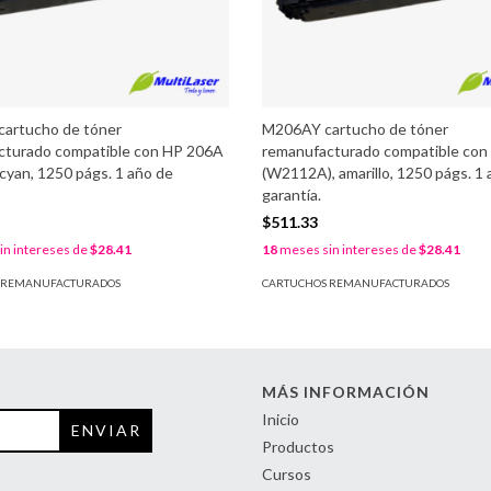
artucho de tóner
M206AY cartucho de tóner
cturado compatible con HP 206A
remanufacturado compatible co
cyan, 1250 págs. 1 año de
(W2112A), amarillo, 1250 págs. 1 
garantía.
$511.33
n intereses de
$28.41
18
meses sin intereses de
$28.41
 REMANUFACTURADOS
CARTUCHOS REMANUFACTURADOS
MÁS INFORMACIÓN
Inicio
Productos
Cursos