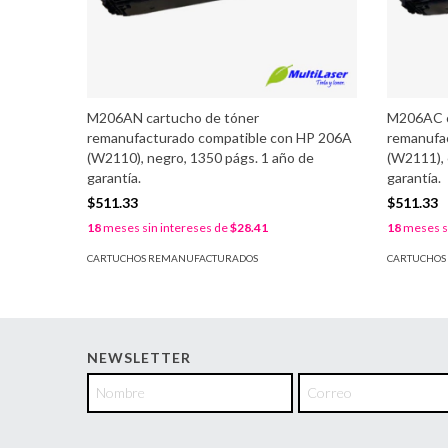
M206AN cartucho de tóner
M206AC c
remanufacturado compatible con HP 206A
remanufa
(W2110), negro, 1350 págs. 1 año de
(W2111), 
garantía.
garantía.
$511.33
$511.33
18
meses sin intereses de
$28.41
18
meses si
CARTUCHOS REMANUFACTURADOS
CARTUCHOS
NEWSLETTER