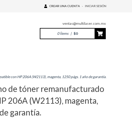
CREAR UNA CUENTA
-
INICIAR SESIÓN
ventas@multilaser.com.mx
0
Ítems
|
$0
ible con HP 206A (W2113), magenta, 1250 págs. 1 año de garantía.
o de tóner remanufacturado
HP 206A (W2113), magenta,
de garantía.