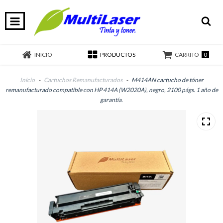
0
INICIO
PRODUCTOS
CARRITO
Inicio
-
Cartuchos Remanufacturados
-
M414AN cartucho de tóner
remanufacturado compatible con HP 414A (W2020A), negro, 2100 págs. 1 año de
garantía.