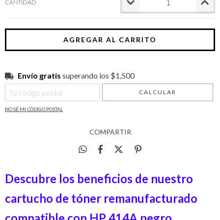
CANTIDAD
Envío gratis
$1,500
Envío gratis
superando los
$1,500
CALCULAR
Entregas para el CP:
CAMBIAR CP
NO SÉ MI CÓDIGO POSTAL
COMPARTIR
Descubre los beneficios de nuestro
cartucho de tóner remanufacturado
compatible con HP 414A negro.