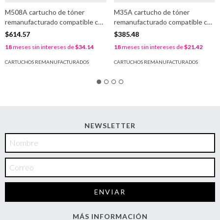
M508A cartucho de tóner
M35A cartucho de tóner
remanufacturado compatible con
remanufacturado compatible con
HP 508A (CF361A), cyan, 5000
HP 35A (CB435A), negro, 1500
$614.57
$385.48
págs. 1 año de garantía.
págs. 1 año de garantía.
18
meses sin intereses de
$34.14
18
meses sin intereses de
$21.42
CARTUCHOS REMANUFACTURADOS
CARTUCHOS REMANUFACTURADOS
NEWSLETTER
MÁS INFORMACIÓN